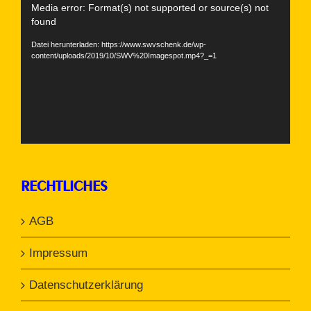
Video-
Media error: Format(s) not supported or source(s) not
Player
found
Datei herunterladen: https://www.swvschenk.de/wp-
content/uploads/2019/10/SWV%20Imagespot.mp4?_=1
RECHTLICHES
AGB
Impressum
Datenschutzerklärung