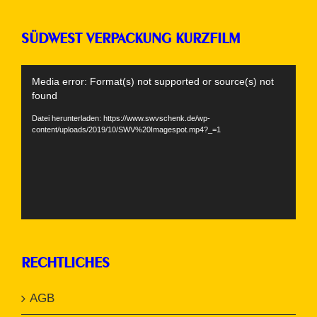
SÜDWEST VERPACKUNG KURZFILM
Video-
Media error: Format(s) not supported or source(s) not
Player
found
Datei herunterladen: https://www.swvschenk.de/wp-
content/uploads/2019/10/SWV%20Imagespot.mp4?_=1
RECHTLICHES
AGB