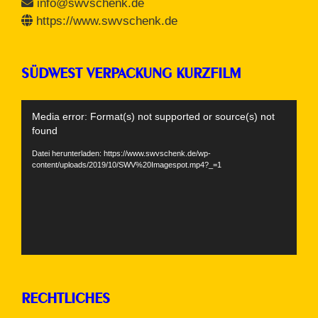
info@swvschenk.de
https://www.swvschenk.de
SÜDWEST VERPACKUNG KURZFILM
Video-
Media error: Format(s) not supported or source(s) not
Player
found
Datei herunterladen: https://www.swvschenk.de/wp-
content/uploads/2019/10/SWV%20Imagespot.mp4?_=1
RECHTLICHES