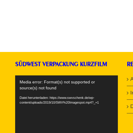
SÜDWEST VERPACKUNG KURZFILM
R
Video-
Media error: Format(s) not supported or
Player
source(s) not found
Datei herunterladen: https://www.swvschenk.de/wp-
content/uploads/2019/10/SWV%20Imagespot.mp4?_=1
D