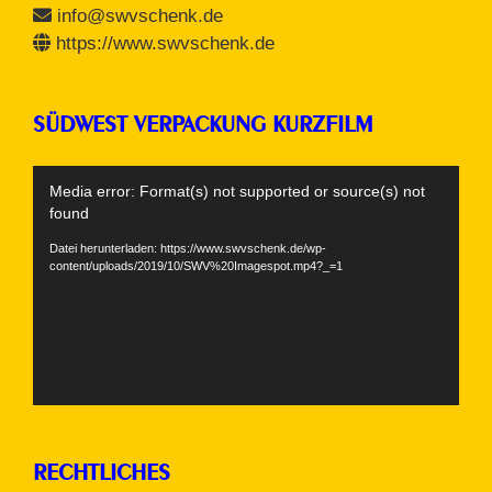
info@swvschenk.de
https://www.swvschenk.de
SÜDWEST VERPACKUNG KURZFILM
Video-
Media error: Format(s) not supported or source(s) not
Player
found
Datei herunterladen: https://www.swvschenk.de/wp-
content/uploads/2019/10/SWV%20Imagespot.mp4?_=1
RECHTLICHES