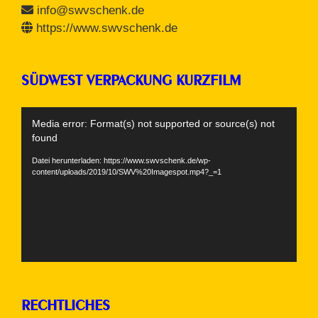
info@swvschenk.de
https://www.swvschenk.de
SÜDWEST VERPACKUNG KURZFILM
Video-
Media error: Format(s) not supported or source(s) not
Player
found
Datei herunterladen: https://www.swvschenk.de/wp-
content/uploads/2019/10/SWV%20Imagespot.mp4?_=1
RECHTLICHES