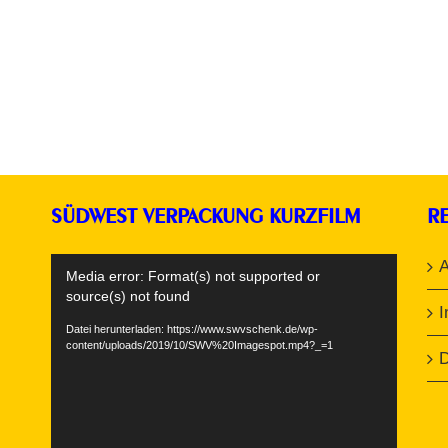
SÜDWEST VERPACKUNG KURZFILM
R
Video-
Media error: Format(s) not supported or
Player
source(s) not found
Datei herunterladen: https://www.swvschenk.de/wp-
content/uploads/2019/10/SWV%20Imagespot.mp4?_=1
D