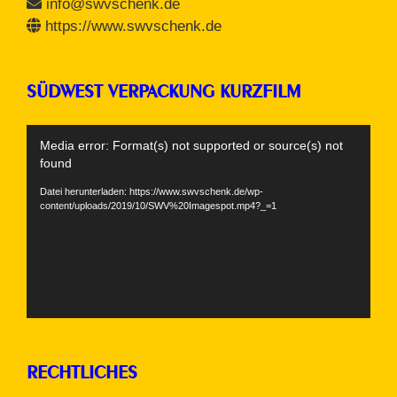
info@swvschenk.de
https://www.swvschenk.de
SÜDWEST VERPACKUNG KURZFILM
Video-
Media error: Format(s) not supported or source(s) not
Player
found
Datei herunterladen: https://www.swvschenk.de/wp-
content/uploads/2019/10/SWV%20Imagespot.mp4?_=1
RECHTLICHES