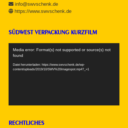
info@swvschenk.de
https://www.swvschenk.de
SÜDWEST VERPACKUNG KURZFILM
Video-
Media error: Format(s) not supported or source(s) not
Player
found
Datei herunterladen: https://www.swvschenk.de/wp-
content/uploads/2019/10/SWV%20Imagespot.mp4?_=1
RECHTLICHES